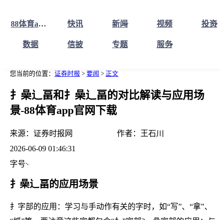
88体育app88体育app官网下载官网下载首页
快讯
新闻
视频
投资
数据
信披
专题
服务
您当前的位置：
证券时报
>
要闻
>
正文
扌喿辶畐和扌喿辶畐的对比解读与应用场
景-88体育app官网下载
来源：
证券时报网
作者：
王石川
2026-06-09 01:46:31
字号
扌喿辶畐的应用场景
扌字部的应用：学习与手动作有关的字时，如“写”、“拿”、