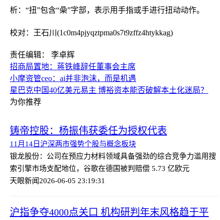
析：“扭”包含“喿”字部，表示用手指或手进行扭动动作。
校对：王石川(1c0m4pjyqztpma0s7t9zffz4htykkag)
责任编辑： 李卓辉
招商局置地：蒋铁峰辞任董事会主席
小摩资管ceo：ai并非泡沫，而是机遇
星巴克中国40亿美元易主 博裕资本能否破解本土化迷局？
为你推荐
铸帝控股：杨振伟获委任为授权代表
11月14日沪深两市强势个股与概念板块
银龙股份：公司在预应力材料领域具备强劲的综合竞争力
滥用搜
索引擎市场支配地位，谷歌在德国被判赔偿 5.73 亿欧元
天眼新闻
2026-06-05 23:19:31
沪指争夺4000点关口 机构研判年末风格趋于平