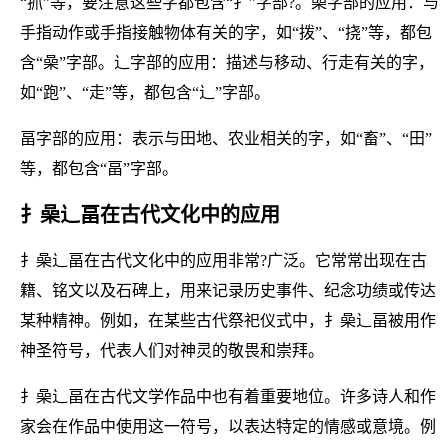
“抓”等，要注意这些字都包含“扌”字部?。喿字部的应用：与
手指动作或手指接触物体有关的字，如“拨”、“挠”等，都包
含“喿”字部。辶字部的应用：描述与移动、行走有关的字，
如“跑”、“走”等，都包含“辶”字部。
畐字部的应用：表示与田地、农业相关的字，如“畜”、“田”
等，都包含“畐”字部。
扌喿辶畐在古代文化中的应用
扌喿辶畐在古代文化中的应用非常?广泛。它常常出现在古
籍、铭文以及石碑上，用来记录历史事件、纪念功绩或传达
某种精神。例如，在某些古代祭祀仪式中，扌喿辶畐被用作
神圣符号，代表人们对神灵的敬畏和崇拜。
扌喿辶畐在古代文学作品中也有着重要地位。许多诗人和作
家会在作品中使用这一符号，以表达特定的情感或意境。例