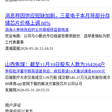
消息称因供应短缺加剧，三星电子本月将部分存
储芯片价格上调 60%
渤海人寿修改后的公司章程获监管核准
世运电路：公司与小鹏合作日趋紧密
慕思股份：选举麦锡标为职
工代表董事
潇湘晨报
2026-05-26 21:16:31
山西焦煤：截至11月10日股东人数为164264户
李阳批评董宇辉英语差背后：疯狂英语10天集训课卖48000元
迈瑞医疗大宗交易成交3.09万股 成交额546.25万元
远东股份液冷
88体育app官网下载的解决方案获芯片公司认可
发展网
2026-05-31 20:55:31
用户评论
登录
后可以发言