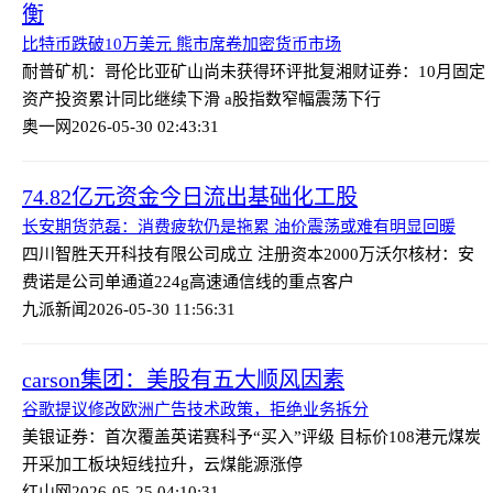
衡
比特币跌破10万美元 熊市席卷加密货币市场
耐普矿机：哥伦比亚矿山尚未获得环评批复
湘财证券：10月固定
资产投资累计同比继续下滑 a股指数窄幅震荡下行
奥一网
2026-05-30 02:43:31
74.82亿元资金今日流出基础化工股
长安期货范磊：消费疲软仍是拖累 油价震荡或难有明显回暖
四川智胜天开科技有限公司成立 注册资本2000万
沃尔核材：安
费诺是公司单通道224g高速通信线的重点客户
九派新闻
2026-05-30 11:56:31
carson集团：美股有五大顺风因素
谷歌提议修改欧洲广告技术政策，拒绝业务拆分
美银证券：首次覆盖英诺赛科予“买入”评级 目标价108港元
煤炭
开采加工板块短线拉升，云煤能源涨停
红山网
2026-05-25 04:10:31