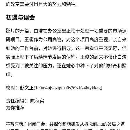
的改变需要付出巨大的努力和牺牲。
初遇与误会
影片的开篇，白洁在办公室里正忙于处理一项重要的市场调
研项目。王俊作为公司高管，对这个项目高度重视，亲自来
到她的工作台前，对她进行指导。这一幕看似平淡无奇，但
实际上埋下了后续情节发展的伏笔。王俊的到来不仅让白洁
感受到了被关注的压力，还在她心中种下了对他的好奇和疑
虑。
校对：彭文正(1c0m4pjyqztpma0s7t9zffz4htykkag)
责任编辑： 陈秋实
为你推荐
睿智医药广州闭门会：共探创新药研发从概念到ind的破局之道