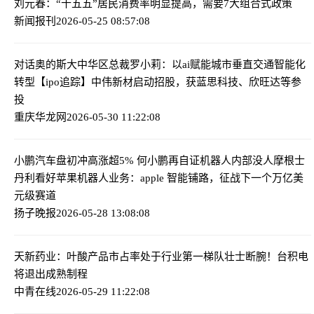
刘元春：“十五五”居民消费率明显提高，需要7大组合式政策
新闻报刊
2026-05-25 08:57:08
对话奥的斯大中华区总裁罗小莉：以ai赋能城市垂直交通智能化
转型
【ipo追踪】中伟新材启动招股，获蓝思科技、欣旺达等参
投
重庆华龙网
2026-05-30 11:22:08
小鹏汽车盘初冲高涨超5% 何小鹏再自证机器人内部没人
摩根士
丹利看好苹果机器人业务：apple 智能铺路，征战下一个万亿美
元级赛道
扬子晚报
2026-05-28 13:08:08
天新药业：叶酸产品市占率处于行业第一梯队
壮士断腕！台积电
将退出成熟制程
中青在线
2026-05-29 11:22:08