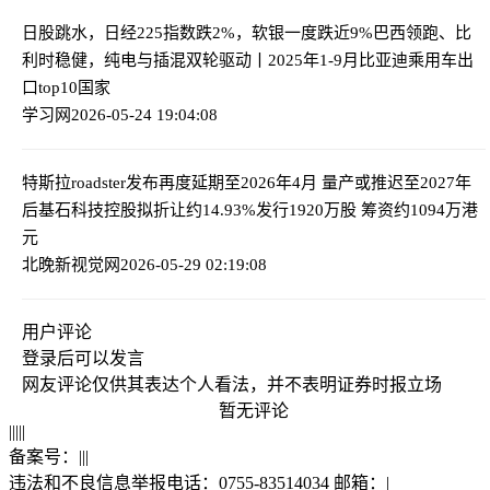
日股跳水，日经225指数跌2%，软银一度跌近9%
巴西领跑、比
利时稳健，纯电与插混双轮驱动丨2025年1-9月比亚迪乘用车出
口top10国家
学习网
2026-05-24 19:04:08
特斯拉roadster发布再度延期至2026年4月 量产或推迟至2027年
后
基石科技控股拟折让约14.93%发行1920万股 筹资约1094万港
元
北晚新视觉网
2026-05-29 02:19:08
用户评论
登录
后可以发言
网友评论仅供其表达个人看法，并不表明证券时报立场
暂无评论
|
|
|
|
|
备案号：
|
|
|
违法和不良信息举报电话：0755-83514034 邮箱：
|