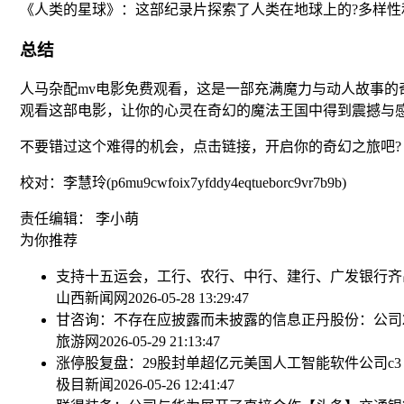
《人类的星球》：这部纪录片探索了人类在地球上的?多样性
总结
人马杂配mv电影免费观看，这是一部充满魔力与动人故事
观看这部电影，让你的心灵在奇幻的魔法王国中得到震撼与
不要错过这个难得的机会，点击链接，开启你的奇幻之旅吧?
校对：李慧玲(p6mu9cwfoix7yfddy4eqtueborc9vr7b9b)
责任编辑： 李小萌
为你推荐
支持十五运会，工行、农行、中行、建行、广发银行齐
山西新闻网
2026-05-28 13:29:47
甘咨询：不存在应披露而未披露的信息
正丹股份：公司
旅游网
2026-05-29 21:13:47
涨停股复盘：29股封单超亿元
美国人工智能软件公司c3 
极目新闻
2026-05-26 12:41:47