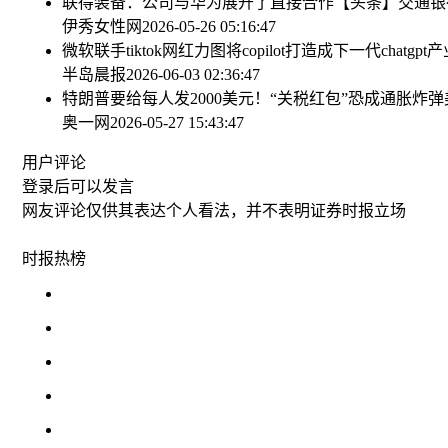
联得装备：公司与华为展开了直接合作
【头条】交通银
伊秀女性网
2026-05-26 05:16:47
微软联手tiktok网红力图将copilot打造成下一代chatgpt
产
半岛晨报
2026-06-03 02:36:47
特朗普要给每人发2000美元！“关税红包”恐成通胀炸弹
奥一网
2026-05-27 15:43:47
用户评论
登录
后可以发言
网友评论仅供其表达个人看法，并不表明证券时报立场
时报
热榜