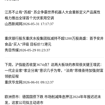
江苏不止有“苏超” 苏企争霸世界机器人大会
重新定义产品属性
格力推出全球首个光伏家用空调
山西新闻网
2026-05-31 17:17:37
重庆银行股东重庆水投集团拟减持不超5200万股
高盛：首予安井
食品“买入”评级 目标价72港元
秀目传媒
2026-05-29 01:23:37
下周，沪指能否收复3674点？这两大板块的表现很关键
王增武：
一代企业家“家企分离”意识几乎为零，“法商”思维亟待加强|财富
领航征程
重庆华龙网
2026-06-01 09:12:37
欧洲债市：德国国债下跌 市场削减降息押注
2024年年报迟迟未
发，这家公司拟主动退市