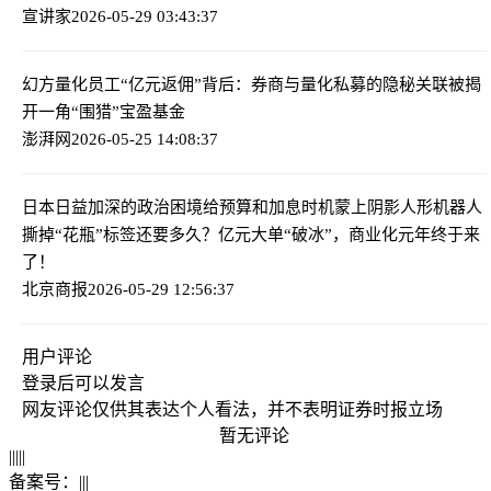
宣讲家
2026-05-29 03:43:37
幻方量化员工“亿元返佣”背后：券商与量化私募的隐秘关联被揭
开一角
“围猎”宝盈基金
澎湃网
2026-05-25 14:08:37
日本日益加深的政治困境给预算和加息时机蒙上阴影
人形机器人
撕掉“花瓶”标签还要多久？亿元大单“破冰”，商业化元年终于来
了！
北京商报
2026-05-29 12:56:37
用户评论
登录
后可以发言
网友评论仅供其表达个人看法，并不表明证券时报立场
暂无评论
|
|
|
|
|
备案号：
|
|
|