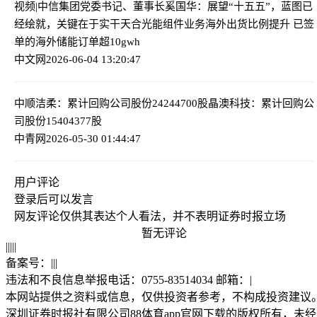
视频|中信集团党委书记、董事长奚国华：展望“十五五”，蓝图已
经绘就，关键在于实干
天合光能组件业务海外出货比例提升 已签
单的海外储能订单超10gwh
中文网
2026-06-04 13:20:47
中顺洁柔：累计回购公司股份24244700股
晶澳科技：累计回购公
司股份15404377股
中青网
2026-05-30 01:44:47
用户评论
登录
后可以发言
网友评论仅供其表达个人看法，并不表明证券时报立场
暂无评论
|
|
|
|
|
备案号：
|
|
|
违法和不良信息举报电话：0755-83514034 邮箱：
|
本网站提供之资料或信息，仅供投资者参考，不构成投资建议
深圳证券时报社有限公司88体育app官网下载的版权所有，未经