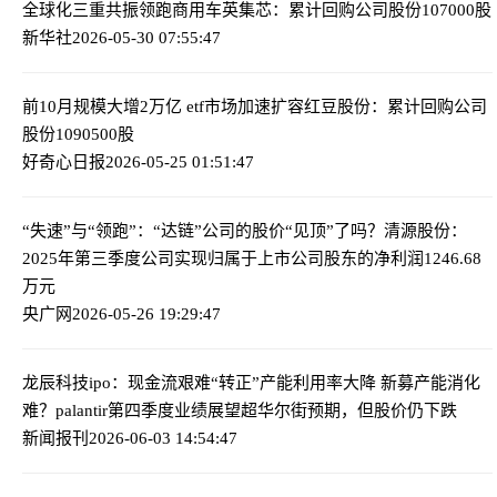
全球化三重共振领跑商用车
英集芯：累计回购公司股份107000股
新华社
2026-05-30 07:55:47
前10月规模大增2万亿 etf市场加速扩容
红豆股份：累计回购公司
股份1090500股
好奇心日报
2026-05-25 01:51:47
“失速”与“领跑”：“达链”公司的股价“见顶”了吗？
清源股份：
2025年第三季度公司实现归属于上市公司股东的净利润1246.68
万元
央广网
2026-05-26 19:29:47
龙辰科技ipo：现金流艰难“转正”产能利用率大降 新募产能消化
难？
palantir第四季度业绩展望超华尔街预期，但股价仍下跌
新闻报刊
2026-06-03 14:54:47