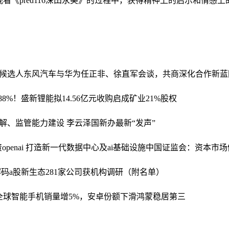
《pred116深田永美》的过程中，获得精神上的启示和情感上
候选人
东风汽车与华为任正非、徐直军会谈，共商深化合作新蓝
88%！盛新锂能拟14.56亿元收购启成矿业21%股权
解、监管能力建设 李云泽国新办最新“发声”
openai 打造新一代数据中心及ai基础设施
中国证监会：资本市场
码a股新生态
281家公司获机构调研（附名单）
q2全球智能手机销量增5%，安卓份额下滑鸿蒙稳居第三