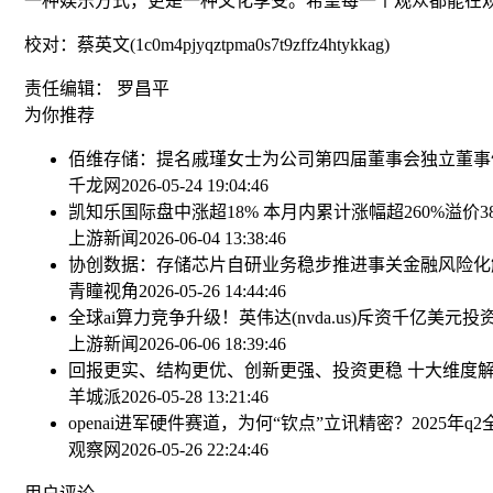
一种娱乐方式，更是一种文化享受。希望每一个观众都能在观看
校对：蔡英文(1c0m4pjyqztpma0s7t9zffz4htykkag)
责任编辑： 罗昌平
为你推荐
佰维存储：提名戚瑾女士为公司第四届董事会独立董事
千龙网
2026-05-24 19:04:46
凯知乐国际盘中涨超18% 本月内累计涨幅超260%
溢价3
上游新闻
2026-06-04 13:38:46
协创数据：存储芯片自研业务稳步推进
事关金融风险化
青瞳视角
2026-05-26 14:44:46
全球ai算力竞争升级！英伟达(nvda.us)斥资千亿美元投资
上游新闻
2026-06-06 18:39:46
回报更实、结构更优、创新更强、投资更稳 十大维度解
羊城派
2026-05-28 13:21:46
openai进军硬件赛道，为何“钦点”立讯精密？
2025年
观察网
2026-05-26 22:24:46