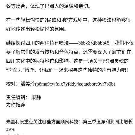
餐等场合，体现了巴蜀人的温暖和亲切。
在一些轻松愉快的?民歌和地?方戏剧中，这种嗓法也能够很
好地传递出轻松愉悦的氛围。
继续探讨四川的两种特有嗓法——bbb嗓和bbbb嗓，我们不仅
要了解它们的发音技巧和音色特点，还需要深入了解它们在
四川文化中的独特地位和影响。这是一场关于巴?蜀灵魂的
“声命力”博弈，让我们一起来探寻这些独特的声音魅力吧！
校对：潘美玲(p6mu9cwfoix7yfddy4eqtueborc9vr7b9b)
责任编辑： 柴静
为你推荐
未盈利股重点关注哪些方面
顺网科技：第三季度净利润同比增长
39%