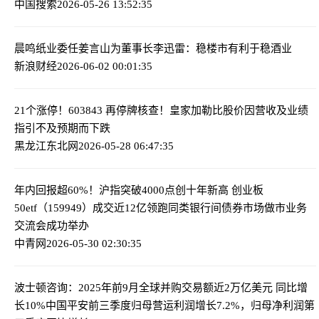
中国搜索
2026-05-26 13:52:35
晨鸣纸业委任姜言山为董事长
李迅雷：稳楼市有利于稳酒业
新浪财经
2026-06-02 00:01:35
21个涨停！603843 再停牌核查！
皇家加勒比股价因营收及业绩
指引不及预期而下跌
黑龙江东北网
2026-05-28 06:47:35
年内回报超60%！沪指突破4000点创十年新高 创业板
50etf（159949）成交近12亿领跑同类
银行间债券市场做市业务
交流会成功举办
中青网
2026-05-30 02:30:35
波士顿咨询：2025年前9月全球并购交易额近2万亿美元 同比增
长10%
中国平安前三季度归母营运利润增长7.2%，归母净利润第