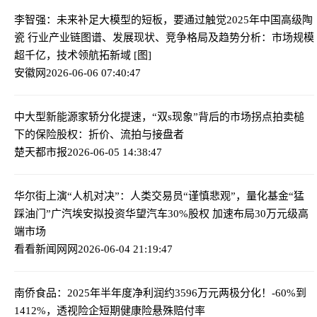
李智强：未来补足大模型的短板，要通过触觉
2025年中国高级陶
瓷 行业产业链图谱、发展现状、竞争格局及趋势分析：市场规模
超千亿，技术领航拓新域 [图]
安徽网
2026-06-06 07:40:47
中大型新能源家轿分化提速，“双s现象”背后的市场拐点
拍卖槌
下的保险股权：折价、流拍与接盘者
楚天都市报
2026-06-05 14:38:47
华尔街上演“人机对决”：人类交易员“谨慎悲观”，量化基金“猛
踩油门”
广汽埃安拟投资华望汽车30%股权 加速布局30万元级高
端市场
看看新闻网网
2026-06-04 21:19:47
南侨食品：2025年半年度净利润约3596万元
两极分化！-60%到
1412%，透视险企短期健康险悬殊赔付率