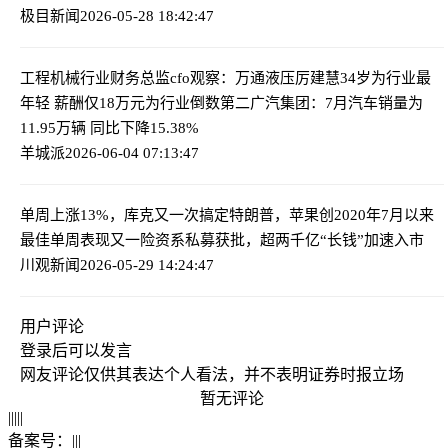
极目新闻
2026-05-28 18:42:47
工程机械行业财务总监cfo观察：万通液压厉建慧34岁为行业最
年轻 薪酬仅18万元为行业倒数第二
广汽集团：7月汽车销量为
11.95万辆 同比下降15.38%
羊城派
2026-06-04 07:13:47
单周上涨13%，库克又一次搞定特朗普，苹果创2020年7月以来
最佳单周表现
又一险资系私募获批，超两千亿“长钱”加速入市
川观新闻
2026-05-29 14:24:47
用户评论
登录
后可以发言
网友评论仅供其表达个人看法，并不表明证券时报立场
暂无评论
|
|
|
|
|
备案号：
|
|
|