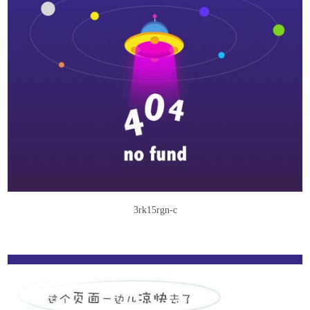
2rk6rgn-c