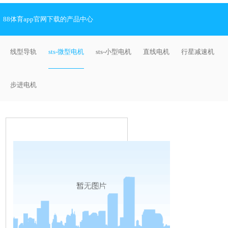
88体育app官网下载的产品中心
线型导轨
sts-微型电机
sts-小型电机
直线电机
步进电机