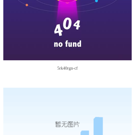
4rk25rgn-c