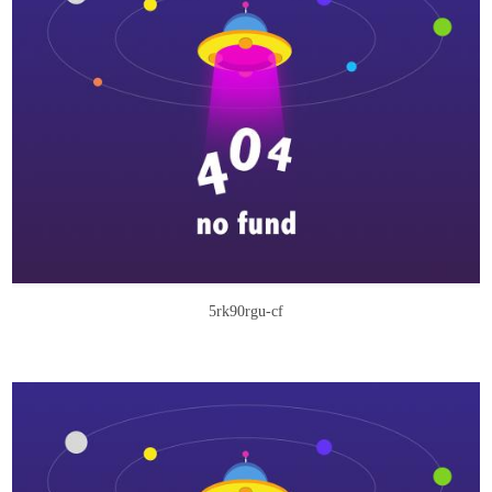
5rk60rgu-cf