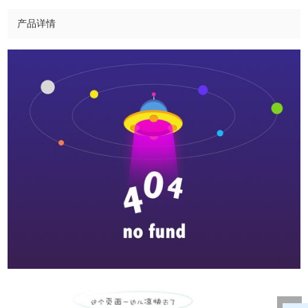
5rk60rgu-cf
在线咨询
产品详情