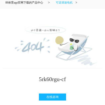
88体育app官网下载的产品中心
>
可逆调速电机
>