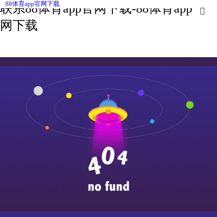
88体育app官网下载
联系88体育app官网下载-88体育
网下载