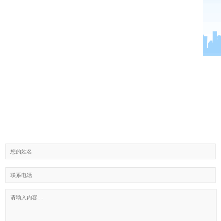
邵先生
公司地址