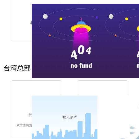
传真
86-592-7899196