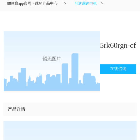
88体育app官网下载的产品中心
>
可逆调速电机
>
5rk