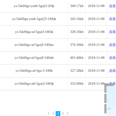
文件名称
文件大小
ys-5ik60gn-yft-5gn(25-180)k
336.34kb
20
ys-5ik60gn-ymf-5gn(3-20)k
335.53kb
20
ys-5ik60gn-ymf-5gn(25-180)k
335.50kb
20
ys-5ik60gn-ymft-5gn(3-20)k
340.17kb
20
ys-5ik60gn-ymft-5gn(25-180)k
343.16kb
20
ys-5ik60gu-af-5gu(3-180)k
328.10kb
20
ys-5ik60gu-af-5gu(9-540)ra
370.36kb
20