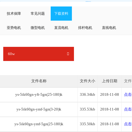
技术保障
常见问题
下载资料
亚势电机
微型电机
直流电机
排杆电机
直
60w