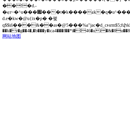
��!�d.-
�ஏr~�^u���׏���t�k����ɕk�q�u^����j&�5�&�����zr���yo{-
d.e�kw�@u{ix�p� �펯
q$$iń���&��as�@5���%a"jac�d_cͱsrm$5;fփkkra
��k�r�g��4�,�b���y�ica4���f��*i�ǐ46�ui�&�8u��8
网站地图