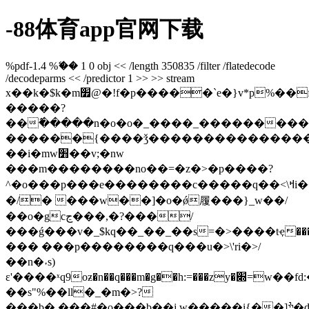
-88体育app官网下载
%pdf-1.4 %ޭ�� 1 0 obj << /length 350835 /filter /flatedecode
/decodeparms << /predictor 1 >> >> stream
x��k�$k�m׿@�!f�p�����`e�}v*p%��f�a�g���x���$�(�pѵm��|
�����?
��߮�����n�o�o�_����_���������
������{����ǯ���������������
��i�mw׻��v;�nw
���m��������no��=�z�>�p����?
^�o���p���e��������c�����q��<\ߞi��ٿ��n�?
�/� ���w��]�o�ǿ履���}_w��/
��o�gcڃ���,�?���/
���ǵ���v�_$kq��_��_��s=�>����tҿ���
��� ���p��������q���u�>\'ri�>/
��n�˕s)
ε'����ˣq9oƶ�n��q���m�g��h:=���zy�׍=w��fd:���v��m��ƞۯ
��s"%��ll�_�m�>?
���b�.���#�o���b��j,w�����i{��]ׯ�di������6����v