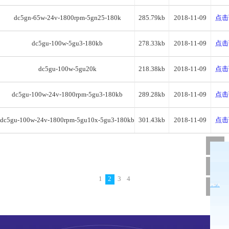
dc05a100w-24v-1800rpm
275.30kb
20
dc05gn-65w-5gn9-100rh
300.79kb
20
dc05gn-65w-24v-1800rpm-5gn10x-5gn9-100rh
309.72kb
20
dc5gn-65w-24v-1800rpm-5gn3-20k
279.92kb
20
dc5gn-65w-24v-1800rpm-5gn25-180k
285.79kb
20
dc5gu-100w-5gu3-180kb
278.33kb
20
dc5gu-100w-5gu20k
218.38kb
20