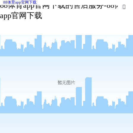
88体育app官网下载
88体育app官网下载的售后服务-
app官网下载