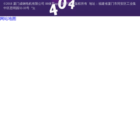
荣誉资质
直线电机
技术实力
行星减速机
产品优势
步进电机
88体育app官网下载的合
作伙伴
应用案例
技术保障
招商加
常见问题
下载资料
联系88体育app官网下
载
88体育app官网下载的人
才招聘
关注88体育app官网
下载