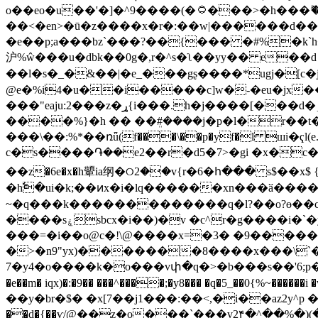
o��eo�u��'�]�^9����(�۝���>�h���ޫ��~_�č�ͨjփc;36ve�^�>6ў�z����v�����s�np�^�d��$;r/i���b_�}
��<�en>�ū�z����x�r�:��w|������d��ѯ;
�e��p;a���bz`���?��{��� �#%�k`
沪%ŵ���u�dbk��0g�
,r�^s�ʅ��yy�� e��d
��l�s�_�&��|�e_���gʂ����*ugj�[c�
@e�%i4�u��i�����c]w�-�eu�jx��zd�(͓?u2y��7|r��}d
���"eaju:2���z�ړ{i���.h�j����[���d�؞�ڑ�m��gw0�m<�n�8���3��)�[��iq59�r������{�{� �q� ��<�m�v�hlxo �/
����%}�h �� ��ܸ#����j�p�l�r��t�׷���j q�r�t�jw����i�jq�u����ue�˪bo�d��$�$q�ga��lhr�ji ���
���\��:%*��ռǖ(f���\��p�yf�l шi�ҁl(e.��s�ހb(e�e�ƃ%�nwll{�vg���<�h˴q��<�3��
c�s����֏��e2��r�d5�7>�gi �x�c���2��jh��jnjo#u��
��z�6e�x�h顰ia纲�୦2��v{r�6�հ��� s$��x$ 
�h߱�ui�k;��ͷx�i�lq������xn���ӑ�����v%�/[������x�:t|_o?
~�q���k�������������q�l?��o?ɵ��c�
����sۼsbcx�i��)�v �c^r�g����i�`�yh�wsl���7�k��:li"�:�s� ���x�υ�uk�x�?7n�� ��q�_�������~���eӄǫ�l��}
���=�i��o@c�!\@����x=�3� �9�����g
�>�n9"yx)�������8����x���\`
7�y4�o����k�o���vփ�q�>�b���s��'6;p�d�43r����p�{f��ߣ >�rm��f��͔� n'jn�8i;�{ ���hq��i ,{y�
�e��m� iqx)�:�9�� ���^����;�y8��� �q�5_��0{%~���
���i
��y�br�$� �x[7��j1���:��<,�i��az2y^p ��d
��d�{��ѵ/@��z�o���`���v2۴�^��%�)(