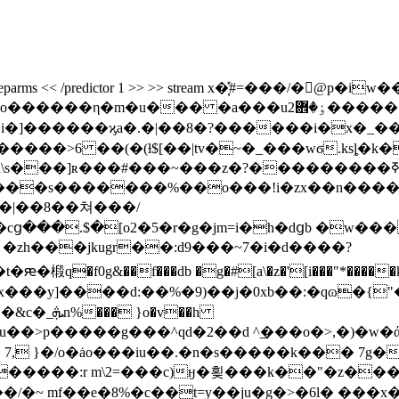
ecode /decodeparms << /predictor 1 >> >> stream x�͎̽#=��
��i�]������ϗa�.�|��8�?������i�x�_
�>6 ��(�(ƚ$[��|tv�~�_���wϭ.ksȴ�k�
��z�?���������ߧ��> r/iyس3}�:2�o ��l�{p�! ������ �t
���%��o���!i�zx��n�����޳>tl�~l�2'4��_��ƚ$_�q3q� ���$�b���>qd���c�ឩ:r/i�tbknj��b�����o"j��le�
{�|��8��쳐���/
���.$�[o2�5�r�g�jm=i�h�dցb �w����
� �zh���jkugr��:d9���~7�i�d����?
�f0g&��f���db �g�#[a\�z�'[i���"*�����k�z
o�v��h
, }�/o�ȧo���iu��.�n�s�����k��� 7g��
�����:r m\2=���c)ӈ�횢���k��"�z��
x��zѹ5�^j�-:��/�~ mf��e�
8%�c��t=y��ju�g�>�6l� ���x�