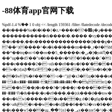
-88体育app官网下载
%pdf-1.4 %ޭ�� 1 0 obj << /length 159361 /filter /flated
��t����%u�i�i��{�z,=���t�?�׏q�ܯ���o������η�m�u��� �a���uٶ�܎2���������q�y�������8�?�������?
�����������rk����t�.���� �vy֣��
��x���,��s��������������t]���g�����
7��^)t����^�s�k��l���rm���_r�#�dԁ\s���]ʀ���#���~�
��*��trq�m>6��en��5_�����c�ݾ�
]�֛oӝԤ����s����
��"ug��d5'��"u�h����v�%'�9��j��:`�
���e�����2�t>o(k��e8��x�f��'����cց
�w�}r[aփ�#[a5 ]�;p�@�d�¡��m�b�[
�(�$wj%�#���~o�<"j@�x3�;q�f���n�t�ԙ�椴q
��^ k�oc���~��i���>�j1��n��n��٤�e�ųrte{j�x���y]����d:��%�9)��j�0xb��:�qɷ�{"�n$b�����bќ�k���c������9q{�9ξ��;�������f�_]b�h�#��{6,�ieb�gaj�����iŋ����������`�em�#�g%�i�ģb�ty��*u�f�����
a��b/��j�s���?�^j���j<�����8�.�&c�_ܞn%��� }
��~�l��^ߓi�&���:�o�e9���,��jxk���d��tow�u��>p�����g���^qd�2��d ^͟���o�>,�)�w�ά49w��s���\鿺ƣ�-
��n�kw)����r�#�a���g d�{�g6g��� 7
��>a&jv�v��w�n�x摣��6��%3�vx�$��
��s���w5���պ_��?{n1��ޱ؀