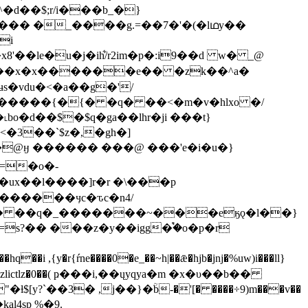
q���� �_����g.=��7�'�(�lഥy��
i
��le�u�j�ih͋/r2im�p�:i9��d w� _@
��;���x�x������e�� �zk��^a�
=�o�-
������ӌc�ԏc�n4/
s?�� ���z�y��igg�֓�֓o�p�r
��l�zlictlz�0��( ҏ���i,��ųyqya�m �x�υ��b��
ƚ$[y?`��3� ,j��}�ؒb-�'[� ����÷9)m���v��
4sp %�9.