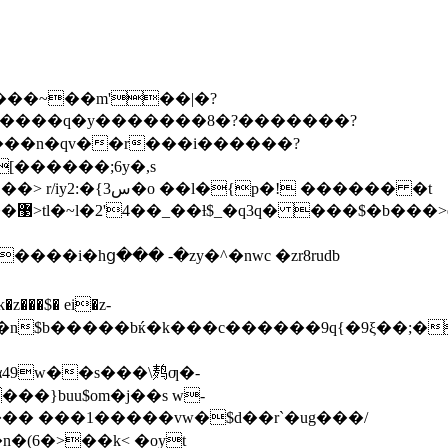
�/�@p�iw����~��m'��|�?
����n�qv��r���i������?
[������;6y�,s
�9��
���i�hց��� -�zy�^�nwc �zr8rudb
���$� ei�z-
��}buu$om�j��s w-
��� ���1�����vw�$d��r`�ug���/
n�(6�>��k< �oyt