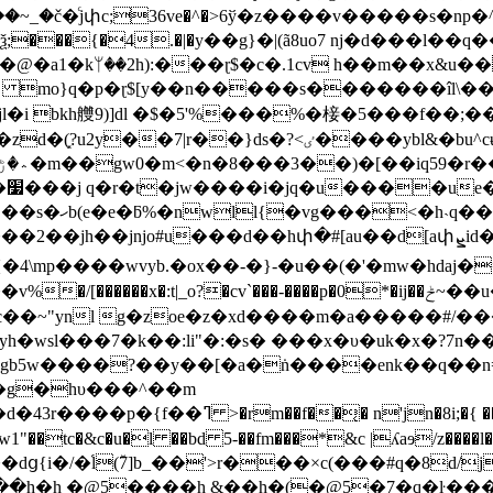
���{�4.�|�y��g}�|(ã8uo7 nj�d���l��
h�@�a1�
kᛘ��2h):���ɽ$�c�.1cv h��m��x&u��
 mo}q�p�ɽ$[y��n�����s�������îl\��x8'
jl�i bkh艭9)]dl �$�5'%���%�椄�5���f
s�?<ٸ����ybl&�bu^cʉs�vdu�<�a��g�'/
t}
`$z�,�gh�]
�d��hփ�#[au��d[aփܨiԁ�@ӈ ������ ���@ ���'e�i�u�}
{�4\mp����wvyb.�ox��-�}-�u��(�'�mw�hdaj�
�cv`���-����p�0*�ij��ݲ~��u�ux��l����]r�r �\���p
�~"ynl g�zoe�z�xd����m�a�����#/��
b5w����?��y��[�a�ṅ����enk��q��n=
�g�hυ���^��m
r{ŕne����0�e_��~h|��ǣ�hjb�jnj�%uw)i���ll}
 �w1"��tc�&c�u�l ��bd 5-��fm���*&c |ʎaɘ/z��
ց{i�/�֜l(ٚ7
]b_��'>r���×c(���#q�8d/j"�
��h�h �@5����h &��h�(�@5�7�q�ŀ���kal