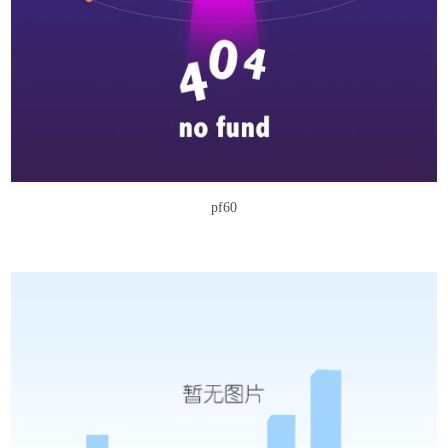
pf60-t