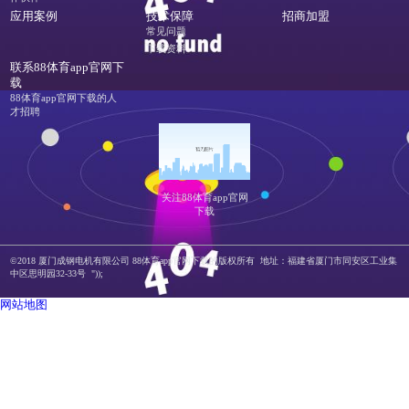
88体育app官网下载的
88体育app官网下载的
公司动
介绍
产品中心
行业资讯
88体育app官网下载的文
线型导轨
化
sts-微型电机
发展历程
sts-小型电机
荣誉资质
直线电机
技术实力
行星减速机
产品优势
步进电机
88体育app官网下载的合
作伙伴
应用案例
技术保障
招商加
常见问题
下载资料
联系88体育app官网下