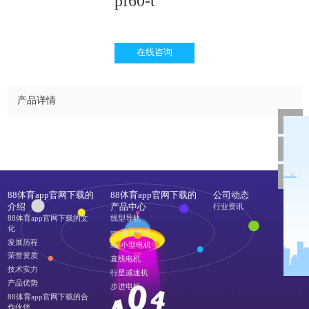
pf60-t
在线咨询
产品详情