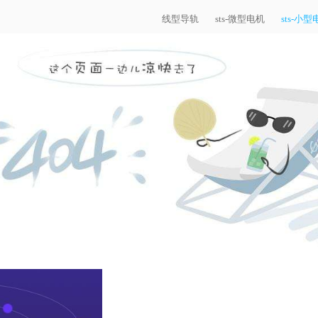
中心
线型导