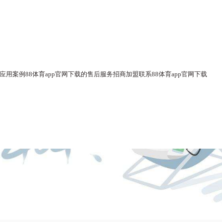
88体育app官网下载
产品中心
新闻资讯
应用案例
88体育app官网下载的售后服务
招商加