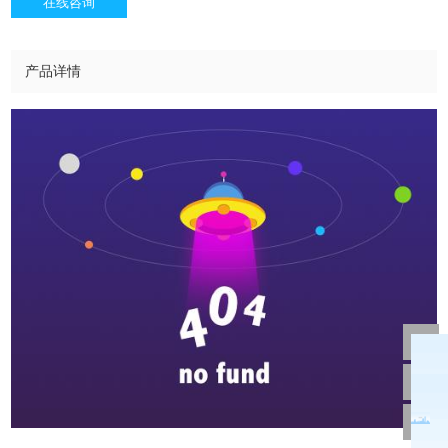
sts-e型（卧式）单相；三相齿轮
达
在线咨询
产品详情