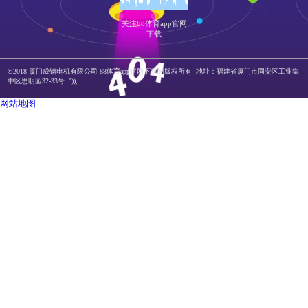
88体育app官网下载的
88体育app官网下载的
公司动
介绍
产品中心
行业资讯
88体育app官网下载的文
线型导轨
化
sts-微型电机
发展历程
sts-小型电机
荣誉资质
直线电机
技术实力
行星减速机
产品优势
步进电机
88体育app官网下载的合
作伙伴
应用案例
技术保障
招商加
常见问题
下载资料
联系88体育app官网下
载
88体育app官网下载的人
才招聘