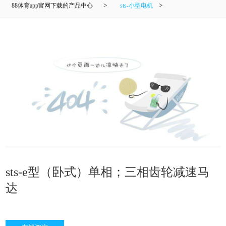
88体育app官网下载的产品中心
>
sts-小型电机
>