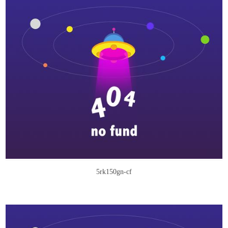
5rk120gn-cf