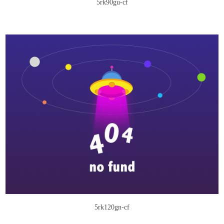
5rk90gn-cf