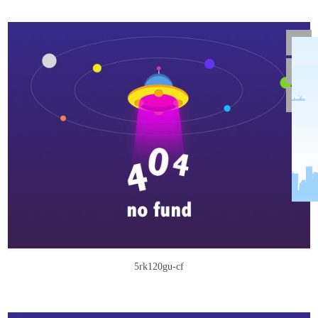
5rk90gu-cf