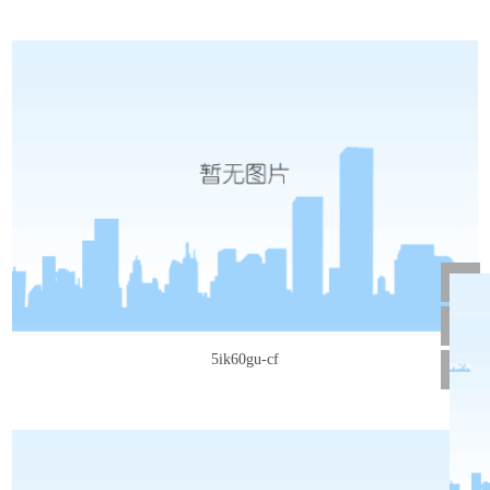
5ik40gn-cf