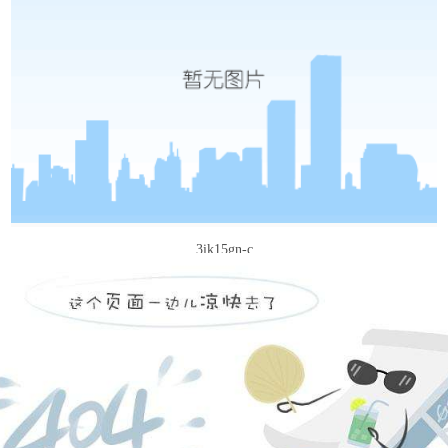
2ik6gn-c