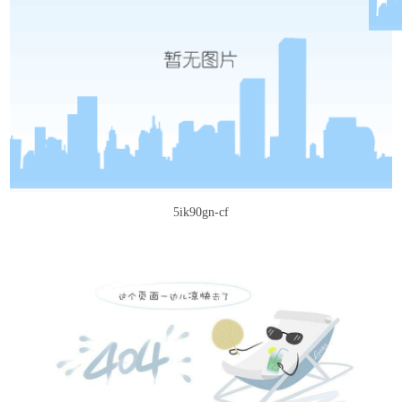
5ik60gn-cf