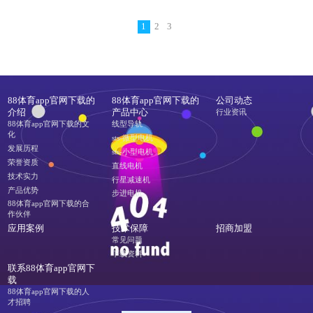
5ik90gn-cf