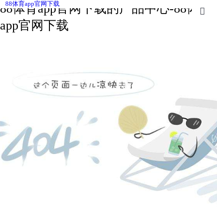
88体育app官网下载
88体育app官网下载的产品中心-
app官网下载