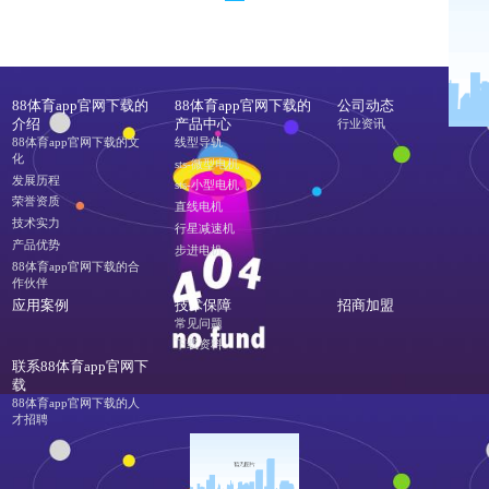
ys-5ik90gn-yf-5gn(3-20)k
330.03kb
20
ys-5ik90gn-yft-5gn(3-20)k
334.69kb
20
ys-5ik90gn-yft-5gn(3-20)k
334.69kb
20
1
2
3
4