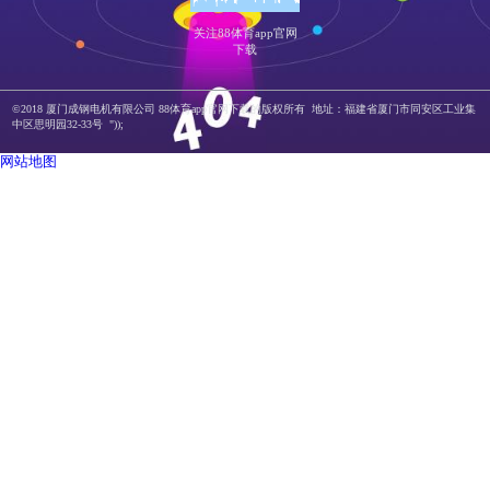
88体育app官网下载的
88体育app官网下载的
公司动
介绍
产品中心
行业资讯
88体育app官网下载的文
线型导轨
化
sts-微型电机
发展历程
sts-小型电机
荣誉资质
直线电机
技术实力
行星减速机
产品优势
步进电机
88体育app官网下载的合
作伙伴
应用案例
技术保障
招商加
常见问题
下载资料
联系88体育app官网下
载
88体育app官网下载的人
才招聘