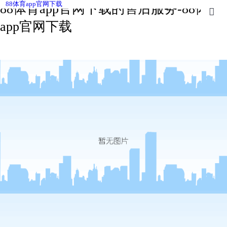
88体育app官网下载
88体育app官网下载的售后服务-
app官网下载