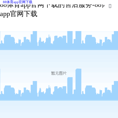
88体育app官网下载
88体育app官网下载的售后服务-
app官网下载