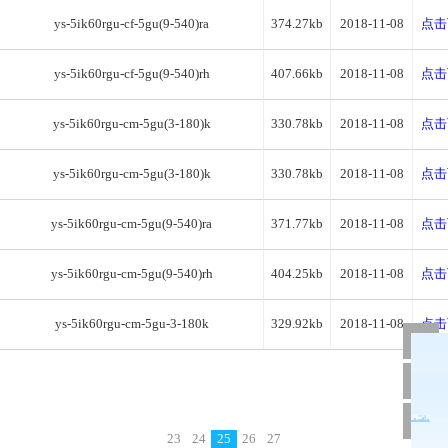
文件名称
文件大小
ys-5ik60rgu-am-5gu(9-540)rh
401.87kb
20
ys-5ik60rgu-am-5gu-3-180k
325.26kb
20
ys-5ik60rgu-cf-5gu(3-180)k
331.78kb
20
ys-5ik60rgu-cf-5gu(9-540)ra
374.27kb
20
ys-5ik60rgu-cf-5gu(9-540)rh
407.66kb
20
ys-5ik60rgu-cm-5gu(3-180)k
330.78kb
20
ys-5ik60rgu-cm-5gu(3-180)k
330.78kb
20