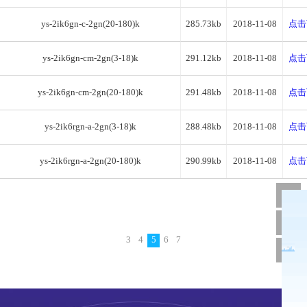
ys-2ik6gn-a-2gn(20-180)k
285.52kb
20
ys-2ik6gn-am-2gn(3-18)k
288.27kb
20
ys-2ik6gn-am-2gn(20-180)k
293.59kb
20
ys-2ik6gn-c-2gn(3-18)k
283.34kb
20
ys-2ik6gn-c-2gn(20-180)k
285.73kb
20
ys-2ik6gn-cm-2gn(3-18)k
291.12kb
20
ys-2ik6gn-cm-2gn(20-180)k
291.48kb
20