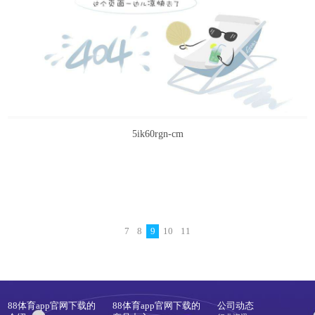
4ik25rgn-cm