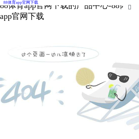
88体育app官网下载
88体育app官网下载的产品中心-
app官网下载