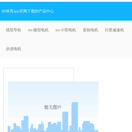
88体育app官网下载的产品中心
线型导轨
sts-微型电机
sts-小型电机
直线电机
步进电机