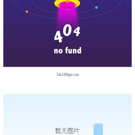
5ik150gu-cm