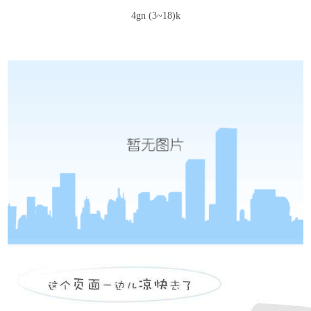
4gn (3~18)k