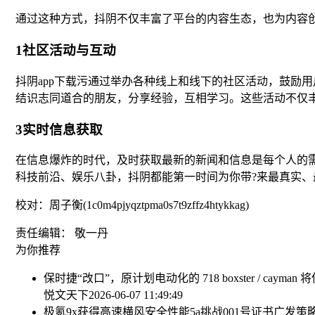
通过这种方式，抖阴不仅丰富了平台的内容生态，也为内容
1社区活动与互动
抖阴app下载污通过举办各种线上和线下的社区活动，鼓励
结识志同道合的朋友，分享经验，互相学习。这些活动不仅
3实时信息获取
在信息爆炸的时代，及时获取最新的新闻和信息是每个人的需
科技前沿、娱乐八卦，抖阴都能第一时间为你带?来最真实
校对：周子衡(1c0m4pjyqztpma0s7t9zffz4htykkag)
责任编辑： 敬一丹
为你推荐
保时捷“改口”，原计划电动化的 718 boxster / cayman
悦文天下
2026-06-07 11:49:49
极氪9x获得高速横风安全性能5a挑战001号证书
广发策