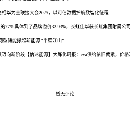
亮相华为全联接大会2025，以可信数据护航数智化征程
量的77％具体到了品牌
溢价32.93%，长虹佳华获长虹集团附属公
型储能撑起新能源 “半壁江山”
轨发展迈向新阶段
【信达能源】大炼化周报：eva供给依旧偏紧，价
暂无评论