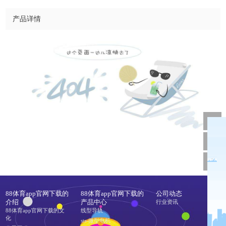
5ik90rgn-cm
在线咨询
产品详情