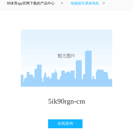
88体育app官网下载的产品中心
>
电磁煞车调速电机