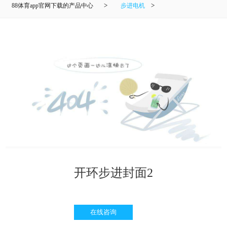
88体育app官网下载的产品中心
>
步进电机
>