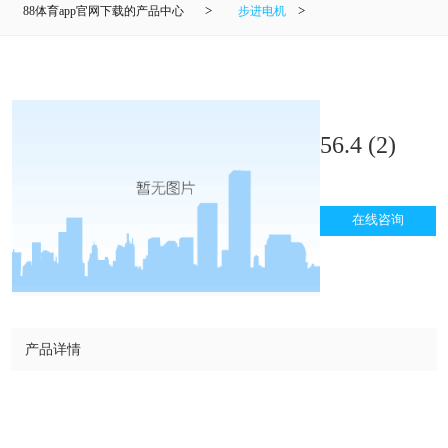
88体育app官网下载的产品中心
>
步进电机
>
56.4