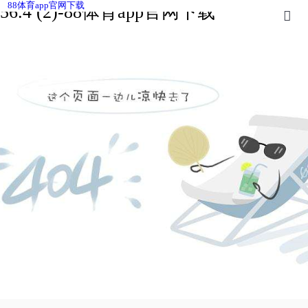
88体育app官网下载
56.4 (2)-88体育app官网下载