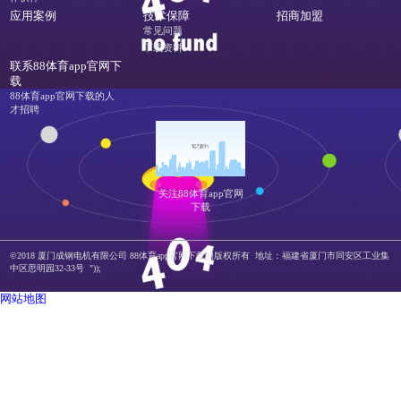
88体育app官网下载的
88体育app官网下载的
公司动
介绍
产品中心
行业资讯
88体育app官网下载的文
线型导轨
化
sts-微型电机
发展历程
sts-小型电机
荣誉资质
直线电机
技术实力
行星减速机
产品优势
步进电机
88体育app官网下载的合
作伙伴
应用案例
技术保障
招商加
常见问题
下载资料
联系88体育app官网下