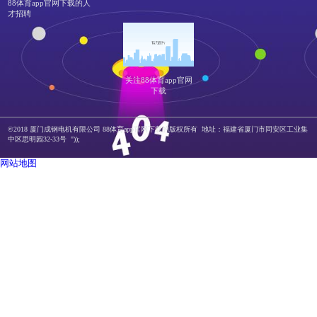
88体育app官网下载的
88体育app官网下载的
公司动
介绍
产品中心
行业资讯
88体育app官网下载的文
线型导轨
化
sts-微型电机
发展历程
sts-小型电机
荣誉资质
直线电机
技术实力
行星减速机
产品优势
步进电机
88体育app官网下载的合
作伙伴
应用案例
技术保障
招商加
常见问题
下载资料
联系88体育app官网下
载
88体育app官网下载的人
才招聘