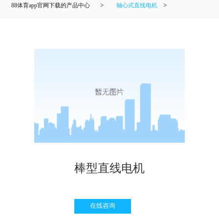
88体育app官网下载的产品中心
>
轴心式直线电机
>