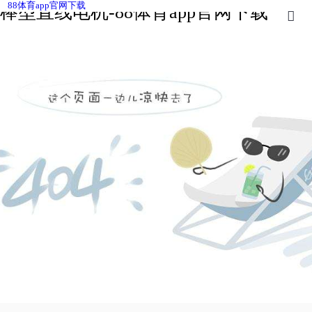
88体育app官网下载
棒型直线电机-88体育app官网