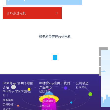
开环步进电机
暂无相关开环步进电机