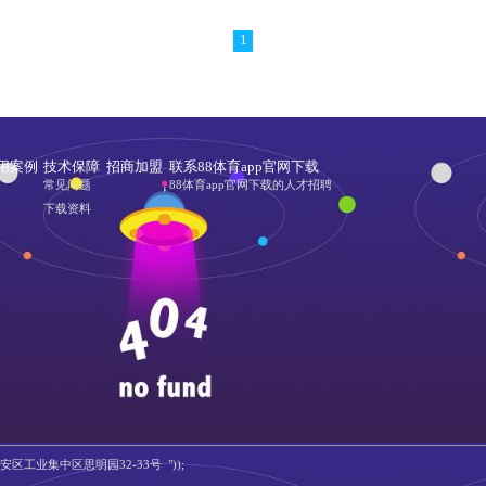
1
心
公司动态
应用案例
技术保障
招商加盟
联系88体育app官
行业资讯
常见问题
88体育app官网下载的