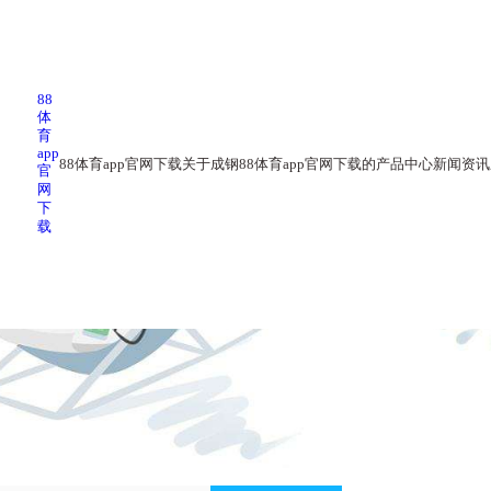
88体育app官网下载的产品中心-
88
体
育
app
88体育app官网下载
关于成钢
88体育app官网下载的
官
网
下
载