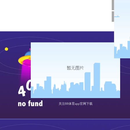
网下载
人才招聘