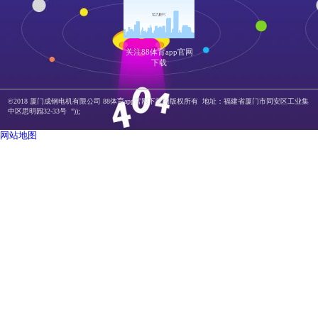
88体育app官网下载的
88体育app官网下载的
公司动
介绍
产品中心
行业资讯
88体育app官网下载的文
线型导轨
化
sts-微型电机
发展历程
sts-小型电机
荣誉资质
直线电机
技术实力
行星减速机
产品优势
步进电机
88体育app官网下载的合
作伙伴
应用案例
技术保障
招商加
常见问题
下载资料
联系88体育app官网下
载
88体育app官网下载的人
才招聘