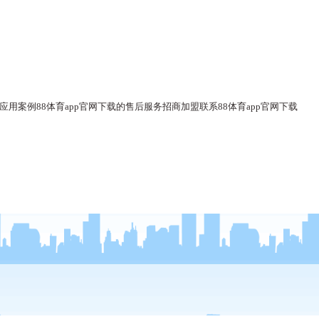
年10月28日成立-88体育app
产品中心
新闻资讯
应用案例
88体育app官网下载的售后服务
招商加