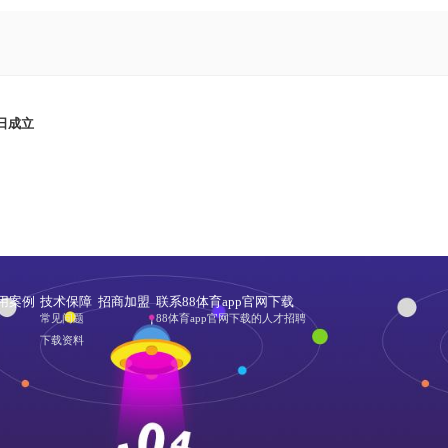
态
>
020年10月28日成立