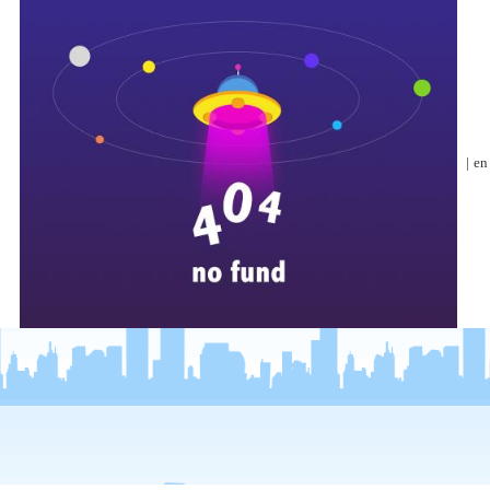
官网下载
盟
联系88体育app官网下载