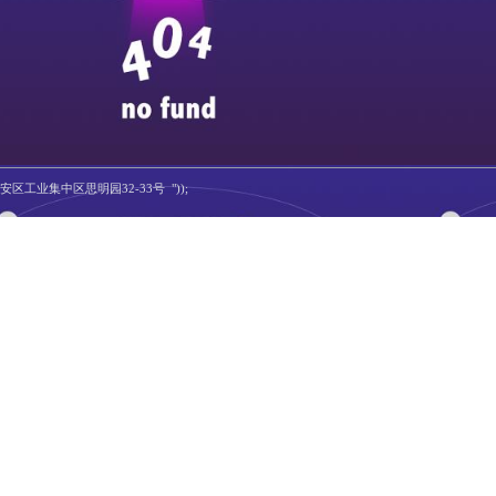
心
公司动态
应用案例
技术保障
招商加盟
联系88体育app官
行业资讯
常见问题
88体育app官网下载的
下载资料
：福建省厦门市同安区工业集中区思明园32-33号 "));