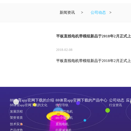
新闻资讯
>
公司动
平板直线电机带模组新品于20
2018-02-08
平板直线电机带模组新品于20