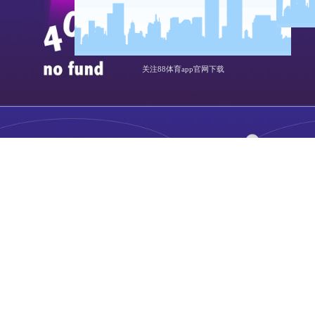
网下载
人才招聘