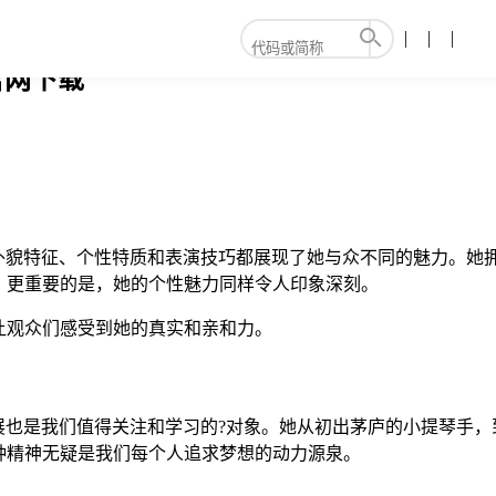
官网下载
的外貌特征、个性特质和表演技巧都展现了她与众不同的魅力。她
。更重要的是，她的个性魅力同样令人印象深刻。
让观众们感受到她的真实和亲和力。
发展也是我们值得关注和学习的?对象。她从初出茅庐的小提琴手
种精神无疑是我们每个人追求梦想的动力源泉。