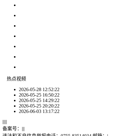
热点
视频
2026-05-28 12:52:22
2026-05-25 16:50:22
2026-05-25 14:29:22
2026-05-25 20:20:22
2026-06-03 13:17:22
|
|
|
|
|
备案号：
|
|
|
违法和不良信息举报电话：0755-83514034 邮箱：
|