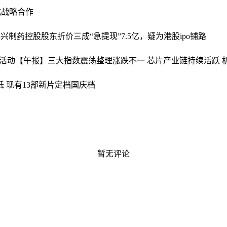
成战略合作
兴制药控股股东折价三成“急提现”7.5亿，疑为港股ipo铺路
活动
【午报】三大指数震荡整理涨跌不一 芯片产业链持续活跃 
低 现有13部新片定档国庆档
暂无评论