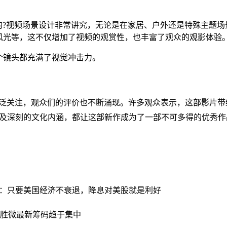
她的?视频场景设计非常讲究，无论是在家居、户外还是特殊主题
风光等，这不仅增加了视频的观赏性，也丰富了观众的观影体验
个镜头都充满了视觉冲击力。
广泛关注，观众们的评价也不断涌现。许多观众表示，这部影片
以及深刻的文化内涵，都让这部新作成为了一部不可多得的优秀作
：只要美国经济不衰退，降息对美股就是利好
胜微最新筹码趋于集中