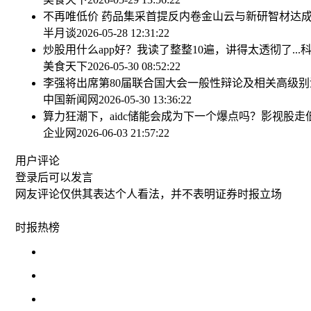
不再唯低价 药品集采首提反内卷
金山云与新研智材达
半月谈
2026-05-28 12:31:22
炒股用什么app好？我读了整整10遍，讲得太透彻了...
科
美食天下
2026-05-30 08:52:22
李强将出席第80届联合国大会一般性辩论及相关高级别
中国新闻网
2026-05-30 13:36:22
算力狂潮下，aidc储能会成为下一个爆点吗？
影视股走
企业网
2026-06-03 21:57:22
用户评论
登录
后可以发言
网友评论仅供其表达个人看法，并不表明证券时报立场
时报
热榜