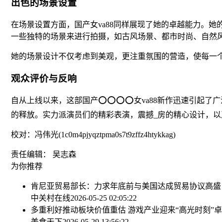
出色的场景设置
在场景设置方面，国产女va88同样展现了她的卓越能力。
一些独特的场景来进行拍摄，如古风场景、都市时尚、自然
她的场景设计不仅考虑到美观，更注重氛围的营造，使每一
观众评价与反响
自从上线以来，这部国产⭕⭕⭕⭕女va88新作迅速引起了
的释放。实力派演员们的精彩表演，震撼_房的精心设计，
校对：冯伟光(1c0m4pjyqztpma0s7t9zffz4htykkag)
责任编辑： 吴志森
为你推荐
肯尼亚贸易部长：力求年底前与美国达成贸易协议
高盛
中关村在线
2026-05-25 02:05:22
多重利好推动板块价值重估 游戏产业迎来“高光时刻”
卓
美食天下
2026-05-29 13:56:22