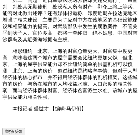
第二个问题，近日军事法院对郭伯雄受贿案施行了一审宣
判，判处其无期徒刑，处没私人所有财产，剥夺上将上等兵。
能否对此做出述评？还有媒体报道称，印度近期在拉达克地区
增强了相关建设，主要是为了应对中方在该地区的基础设施建
设和相应能力的提高。对武装部队中发生的腐败案件，不管关
乎到啥子人、官位多高，都将一查终归，绝不姑息。中国对南
沙群岛及其近旁海域拥有主权。
相形纽约，北京、上海的财富总量更大、财富集中度更
高，意味着这两个城市的屋宇需要会比纽约更加火炽，但北
京、上海的屋宇供应能力却不比纽约简单的供需剖析可以预
测，北京、上海的房价，超过纽约是约略率事情。但对于大型
经济体的核心都市，并不得用经济体群体的剖析框架。这些城
市的房价，与所在城市的人均收益水准、人口密度的相关性
弱，而与经济体群体财富、经济体贫富派生水准、该城市的屋
宇供应能力相关性强。
本报记者 盛世才
【编辑:马伊俐】
举报/反馈