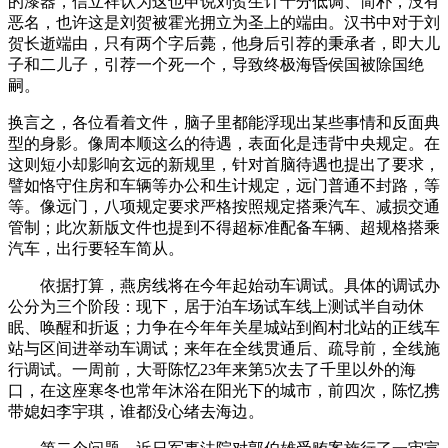
的漆器，信立祥认为这也申说刘贺生计十分低调、简朴，没有
恶名，也许这是刘贺被霍光拥立为圣上的端由。汉书中对于刘
贺长逝端由，只有两个字后薨，他身后引荐的秉承者，即大儿
子和二儿子，引荐一个死一个，导致终极海昏侯国被除国绝
嗣。
换言之，各位看着文件，脑子里都能浮现出某些事情和反面典
型的身影。像周本顺这么的待遇，表面化是违背中央规定。在
这则短小却影响玄远的新规里，针对首脑待遇也提出了要求，
譬如恪守住房和车辆等办公和生计规定，远门普通不封路，等
等。像远门，八项规定要求严格按照规定搭乘汽车、减损交通
管制；此次新版文件也提到不得超标准配备车辆、超规格搭乘
汽车，出行要轻车简从。
依据打算，燕房线将在今年起始动车调试。具体的调试办
公分为三个阶段：现下，居于泊车场试车线上测试半自动休
眠、唤醒和折返；力争在今年年关星城站到阎村北站的正线车
站与区间进举动车调试；来年在全线贯通后、疏导前，全线施
行调试。一周前，大哥陈忆23年来第5次去了千里以外的海
口，在这座寒冬也常年沐浴在阳光下的城市，前四次，陈忆携
带媳妇李宇琪，谁都没心绪去海边。