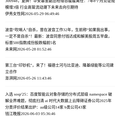
300948，复牌！
华安基金副总经理谷媛媛离任：7年8个月见证规
模增3倍 行业高管流动潮下未来去向引期待
伊秀女性网
2026-05-29 06:49:46
波音“吹哨人”自杀，曾在波音工作32年，生前称“如果我出事，
一定不是自杀”！最新：波音同意付钱达成和解
美股周五早盘，
标普500指数成份股跌幅前5名
未来网
2026-05-28 01:52:46
第三台“印钞机”，来了！
福德士河与比亚迪、隆基绿能等公司建
立合作
澎湃网
2026-05-26 11:43:46
入选 sosp'25：百度智能云对象存储的分布式层级 namespace 破
解业界难题，彻底扫清 ai 时代大数据上云障碍
证券公司2025年
分类评价结果出炉：aa级公司14家 b类公司43家
钱江晚报
2026-06-03 05:36:46