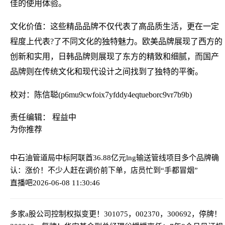
佳的使用体验。
文化价值：这些精品品牌不仅代表了高品质生活，更在一定
程度上代表?了不同文化的独特魅力。欧美品牌展现了西方的
创新和实用，日韩品牌则展现了东方的精致和细腻，而国产
品牌则在传统文化和现代设计之间找到了独特的平衡。
校对：陈信聪(p6mu9cwfoix7yfddy4eqtueborc9vr7b9b)
责任编辑： 程益中
为你推荐
中石油管道局中标阿联酋36.88亿元lng输送管线项目
多个品牌确
认：涨价！不少人赶在调价前下单，店员忙到“手都冒烟”
直播吧
2026-06-08 11:30:46
多家a股公司控制权拟变更！301075，002370，300692，停牌！