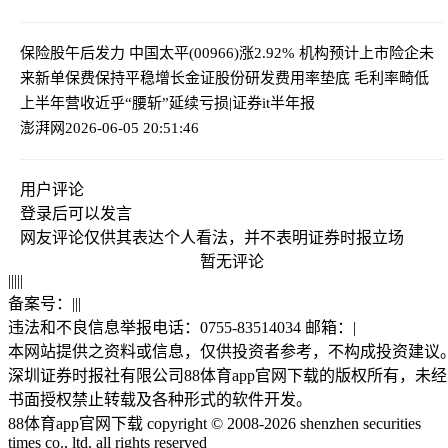
保险股午后发力 中国太平(00966)涨2.92% 机构预计上市险企未
来新单保费保持平稳增长
金证股份研发费用率垫底 毛利率畸低
上半年营收近乎“腰斩”延续亏损|证券it半年报
澎湃网
2026-06-05 20:51:46
用户评论
登录
后可以发言
网友评论仅供其表达个人看法，并不表明证券时报立场
暂无评论
|
|
|
|
|
备案号：
|
|
|
违法和不良信息举报电话：0755-83514034 邮箱：
|
本网站提供之资料或信息，仅供投资者参考，不构成投资建议
深圳证券时报社有限公司88体育app官网下载的版权所有，未经
书面授权禁止转载及各种形式的软件开发。
88体育app官网下载 copyright © 2008-2026 shenzhen securities
times co., ltd. all rights reserved