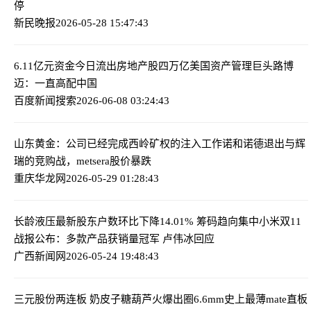
停
新民晚报
2026-05-28 15:47:43
6.11亿元资金今日流出房地产股
四万亿美国资产管理巨头路博
迈：一直高配中国
百度新闻搜索
2026-06-08 03:24:43
山东黄金：公司已经完成西岭矿权的注入工作
诺和诺德退出与辉
瑞的竞购战，metsera股价暴跌
重庆华龙网
2026-05-29 01:28:43
长龄液压最新股东户数环比下降14.01% 筹码趋向集中
小米双11
战报公布：多款产品获销量冠军 卢伟冰回应
广西新闻网
2026-05-24 19:48:43
三元股份两连板 奶皮子糖葫芦火爆出圈
6.6mm史上最薄mate直板