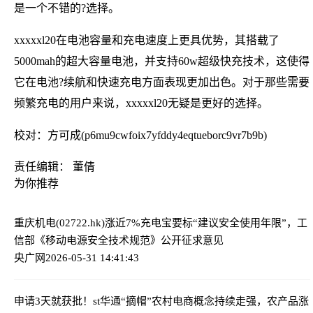
是一个不错的?选择。
xxxxxl20在电池容量和充电速度上更具优势，其搭载了
5000mah的超大容量电池，并支持60w超级快充技术，这使得
它在电池?续航和快速充电方面表现更加出色。对于那些需要
频繁充电的用户来说，xxxxxl20无疑是更好的选择。
校对：方可成(p6mu9cwfoix7yfddy4eqtueborc9vr7b9b)
责任编辑： 董倩
为你推荐
重庆机电(02722.hk)涨近7%
充电宝要标“建议安全使用年限”，工
信部《移动电源安全技术规范》公开征求意见
央广网
2026-05-31 14:41:43
申请3天就获批！st华通“摘帽”
农村电商概念持续走强，农产品涨