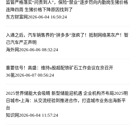
监管严格落实“问责到人”，保险“禁业”逐步罚向内勤岗
生猪价格
连降四周 生猪价格下降原因找到了
东方财富网
2026-06-04 16:50:24
入通之后，汽车销售界的“拼多多”涨疯了！
抵制网络黑灰产！智
己汽车严正声明
海外网
2026-06-06 08:32:24
重要信号！高盛：维持a股超配
铁矿石工作会议在京召开
36氪
2026-06-07 00:56:24
2025世界储能大会吸睛 新型储能迎机遇 企业机构齐布局
2025明
日城市•上海：从交流经验到推进合作，打造城市业务出海新平
台
知识网
2026-06-04 11:57:24