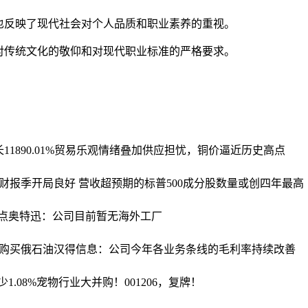
也反映了现代社会对个人品质和职业素养的重视。
对传统文化的敬仰和对现代职业标准的严格要求。
890.01%
贸易乐观情绪叠加供应担忧，铜价逼近历史高点
财报季开局良好 营收超预期的标普500成分股数量或创四年最高
点
奥特迅：公司目前暂无海外工厂
购买俄石油
汉得信息：公司今年各业务条线的毛利率持续改善
1.08%
宠物行业大并购！001206，复牌！