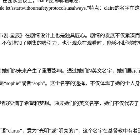
在团队会议上，claire会清晰地陈述：
lightschedule.let’sstartwithoursafetyprotocols,asalways
播放-都市剧-星辰》在剧情设计上也是独具匠心。剧情的发展不仅
，不仅增加了剧集的吸引力，也让观众在观看时，能够不断地被?
对她们的未来产生了重要影响。通过她们的英文名字，她们展示
能是“sophie”或者“soph”。这个名字的选择，不仅体现了她
步都充?满了希望和梦想。通过她们的英文名字，她们不仅代表了
于拉丁语“clarus”，意为“光明”或“明亮的?”，这个名字在基督教中有着