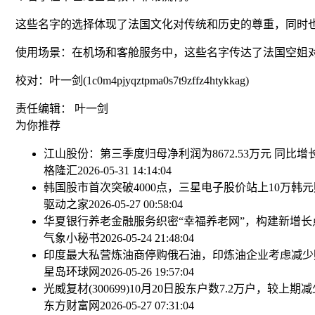
这些名字的选择体现了法国文化对传统和历史的尊重，同时
使用场景：在机场和客舱服务中，这些名字传达了法国空姐
校对：叶一剑(1c0m4pjyqztpma0s7t9zffz4htykkag)
责任编辑： 叶一剑
为你推荐
江山股份：第三季度归母净利润为8672.53万元 同比增长11
格隆汇
2026-05-31 14:14:04
韩国股市首次突破4000点，三星电子股价站上10万韩元
驱动之家
2026-05-27 00:58:04
华夏银行养老金融服务织密“幸福养老网”，构建新增长
气象小秘书
2026-05-24 21:48:04
印度最大私营炼油商停购俄石油，印炼油企业考虑减少
星岛环球网
2026-05-26 19:57:04
光威复材(300699)10月20日股东户数7.2万户，较上期减少
东方财富网
2026-05-27 07:31:04