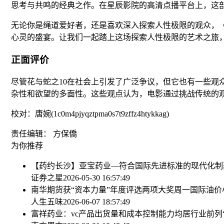
思考与共鸣的经典之作。在星辰影院的高清点播平台上，这
无论你是绳道爱好者，还是喜欢深入探索人性极限的观众，
心灵的盛宴。让我们一起踏上这场探索人性极限的艺术之旅
正面评价
尽管花与蛇之10在社会上引发了广泛争议，但它也有一些
杂性和欲望的多面性。这些观点认为，电影通过挑战传统的
校对：唐婉(1c0m4pjyqztpma0s7t9zffz4htykkag)
责任编辑： 方保僑
为你推荐
【药约长沙】亚宝药业—符合国际先进标准的现代化制
证券之星
2026-05-30 16:57:49
南华期货获“资本力量”年度评选两项大奖
周一国际油价
人生五味
2026-06-07 18:57:49
富祥药业：vc产品出货量和成本控制能力均居行业前列