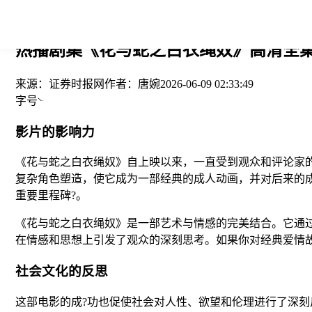
您当前的位置： > >
热播剧集《花与蛇之白衣绳奴》高清全集免
来源：
证券时报网
作者：
唐婉
2026-06-09 02:33:49
字号
影片的影响力
《花与蛇之白衣绳奴》自上映以来，一直受到观众和评论家
复杂角色塑造，使它成为一部经典的成人动画，并对后来的
重要里程碑?。
《花与蛇之白衣绳奴》是一部艺术与情感的完美结合。它通
在情感和思想上引发了观众的深刻思考。如果你对经典爱情
社会文化的反思
这部电影的成?功也促使社会对人性、欲望和伦理进行了深刻