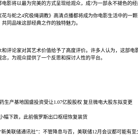
部电影将以最为完美的方式呈现给观众，成?为一部永不褪色的经
《花与蛇之4究极绳调教》高清点播都将成为你电影生活中的一
，共同品味这部经典之作的独特魅力。
观众和评论家对其艺术价值给予了高度评价。许多人认为，这部电
观念，为观众提供了一个反思和探讨人性的平台。
药生产基地
国盛投资受让1.07亿股股权 复旦微电大股东拟变更
小幅下跌，此前俄罗斯出口枢纽恢复装货
“新美联储通讯社”：不管降息与否，美联储12月会议都可能有至