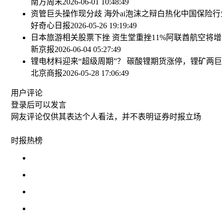
南方周末
2026-06-01 10:48:49
资管巨头操作现分歧 海外ai泡沫之辩白热化
中国保险行
好奇心日报
2026-05-26 19:19:49
日本旅游相关股票下挫 资生堂重挫11%
阿联酋航空将增购
新京报
2026-06-04 05:27:49
锂电材料迎来“超级周期”？ 碳酸锂期货涨停，锂矿两
北京商报
2026-05-28 17:06:49
用户评论
登录
后可以发言
网友评论仅供其表达个人看法，并不表明证券时报立场
时报
热榜