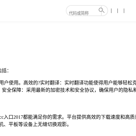
包括：
?用户使用。高效的?实时翻译：实时翻译功能使得用户能够轻松
。安全保障：采用最新的加密技术和安全协议，确保用户的隐私
x.cc入口2017都能满足你的需求。平台提供高效的下载速度和
脑、手机、平板等设备上无缝切换观影。