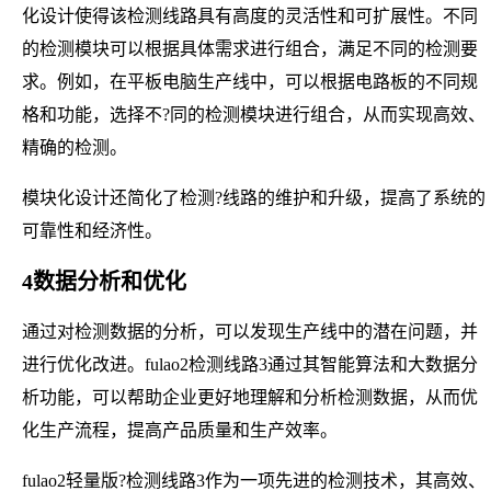
化设计使得该检测线路具有高度的灵活性和可扩展性。不同
的检测模块可以根据具体需求进行组合，满足不同的检测要
求。例如，在平板电脑生产线中，可以根据电路板的不同规
格和功能，选择不?同的检测模块进行组合，从而实现高效、
精确的检测。
模块化设计还简化了检测?线路的维护和升级，提高了系统的
可靠性和经济性。
4数据分析和优化
通过对检测数据的分析，可以发现生产线中的潜在问题，并
进行优化改进。fulao2检测线路3通过其智能算法和大数据分
析功能，可以帮助企业更好地理解和分析检测数据，从而优
化生产流程，提高产品质量和生产效率。
fulao2轻量版?检测线路3作为一项先进的检测技术，其高效、