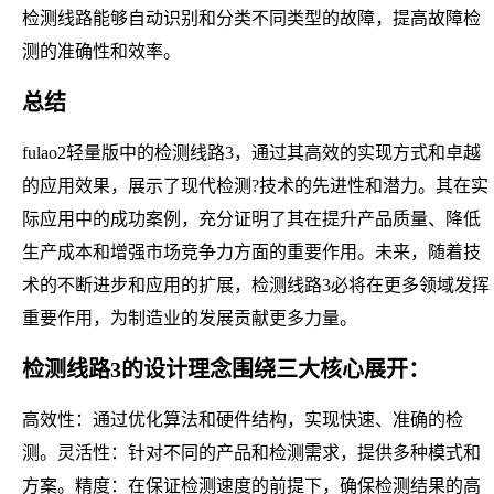
检测线路能够自动识别和分类不同类型的故障，提高故障检
测的准确性和效率。
总结
fulao2轻量版中的检测线路3，通过其高效的实现方式和卓越
的应用效果，展示了现代检测?技术的先进性和潜力。其在实
际应用中的成功案例，充分证明了其在提升产品质量、降低
生产成本和增强市场竞争力方面的重要作用。未来，随着技
术的不断进步和应用的扩展，检测线路3必将在更多领域发挥
重要作用，为制造业的发展贡献更多力量。
检测线路3的设计理念围绕三大核心展开：
高效性：通过优化算法和硬件结构，实现快速、准确的检
测。灵活性：针对不同的产品和检测需求，提供多种模式和
方案。精度：在保证检测速度的前提下，确保检测结果的高