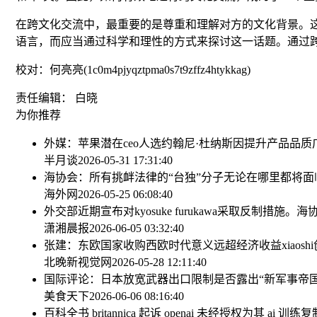
在跨文化交流中，最重要的是尊重和理解对方的文化背景。
语言，而应当通过科学和理性的方式来探讨这一话题。通过
校对：何亮亮(1c0m4pjyqztpma0s7t9zffz4htykkag)
责任编辑： 白晓
为你推荐
外媒：苹果潜在ceo人选约翰尼·杜纳斯因提升产品品质
半月谈
2026-05-31 17:31:40
海协会：所有挑衅法律的“台独”分子无论在哪里都将
海外网
2026-05-25 06:08:40
外交部近期宣布对kyosuke furukawa采取反制措施
潇湘晨报
2026-06-05 03:32:40
张建：东欧国家收购西欧时代意义远超经济收益
xiao
北晚新视觉网
2026-05-28 12:11:40
国际评论：日本放宽武器出口限制是否露出“新军事帝国
美食天下
2026-06-06 08:16:40
百科全书 britannica 起诉 openai 未经授权为其 ai 训