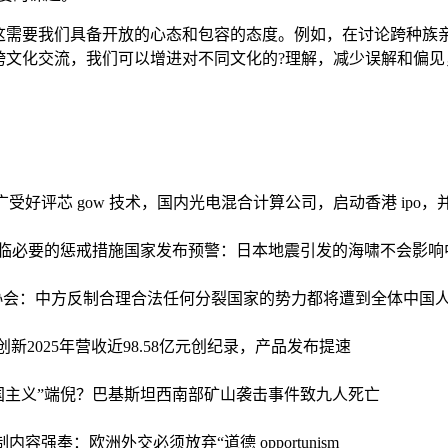
这需要我们具备开放的心态和包容的态度。例如，在讨论跨种族亲
跨文化交流，我们可以增进对不同文化的?理解，减少误解和偏见
广受好评
芯 gow 技术，国内光电混合计算公司，启动香港 ip
面临必要的惩戒措施
国家发布预警：日本地震引发的海啸不会影响
。海协会：中方反制合理合法
任何分裂国家的势力都将遭到全体中国
shi创新2025年营收近98.58亿元创纪录，产品发布提速
主义”端倪？
巴基斯坦西南部矿山袭击事件致九人死亡
练复制内容
强奉：欧洲外交必须放弃“道德 opportunism